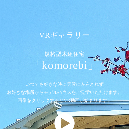
VRギャラリー
規格型木組住宅
「komorebi」
いつでも好きな時に
天候に左右されず
お好きな場所から
モデルハウスを
ご見学いただけます。
画像をクリックすると
VR動画が始まります。