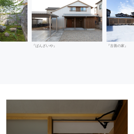
『ばんざいや』
『古善の家』